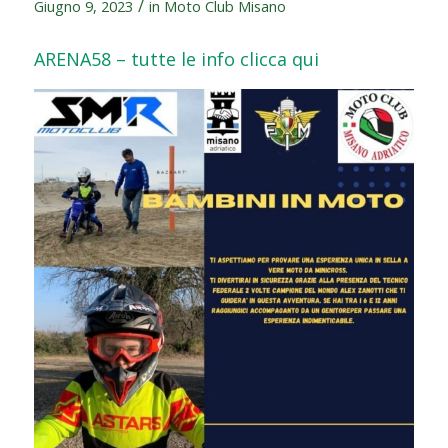
/
Giugno 9, 2023
in
Moto Club Misano
ARENA58 – tutte le info clicca qui